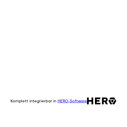
Meistertelefon, für
100% DSGVO-konform
Direkt einsatzbereit
keine Technikkenntnisse nötig
Erfunden für Dachdecker, Elektriker,
Schreiner, Hotellerie, Pflegedienste,
SHK, Maurer, Maler, Friseurhandwerk,
Metallbauer, Installateure und viele
mehr.
Komplett integrierbar in
HERO-Software