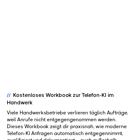
Nimmt Anrufe entgegen
Kann Beratungen durchführen
Kann über 50 Sprachen erkennen und sprechen
Kann weitere Automatisierungen auslösen.
Hilft intern bei Berichten (Baustellenbericht,
Urlaubsantrag klären, etc.)
Kostenloses Workbook zur Telefon-KI im
//
Handwerk
Viele Handwerksbetriebe verlieren täglich Aufträge,
weil Anrufe nicht entgegengenommen werden.
Dieses Workbook zeigt dir praxisnah, wie moderne
Telefon-KI Anfragen automatisch entgegennimmt,